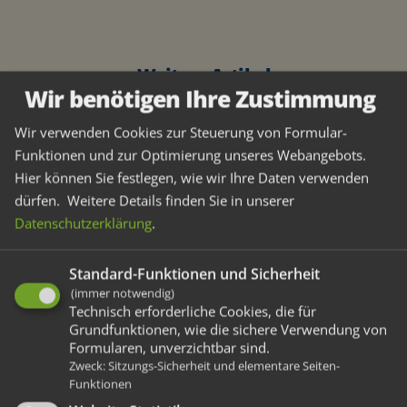
Weitere Artikel
Wir benötigen Ihre Zustimmung
Vorherige
Nächste
Wir verwenden Cookies zur Steuerung von Formular-
Funktionen und zur Optimierung unseres Webangebots.
Hier können Sie festlegen, wie wir Ihre Daten verwenden
dürfen.
Weitere Details finden Sie in unserer
Datenschutzerklärung
.
Wesser Aktuell
Standard-Funktionen und Sicherheit
Hier regt sich viel
(immer notwendig)
Technisch erforderliche Cookies, die für
Grundfunktionen, wie die sichere Verwendung von
Formularen, unverzichtbar sind.
Erfahren Sie Neuigkeiten von den Wesser-
Zweck
:
Sitzungs-Sicherheit und elementare Seiten-
Glücksbringern, informieren Sie sich zu aktuellen
Funktionen
Events und finden Sie hilfreiche Informationen.