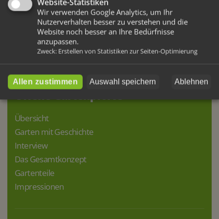
Website-Statistiken
Schauen Sie immer mal wieder vorbei – wir
Wir verwenden Google Analytics, um Ihr
Nutzerverhalten besser zu verstehen und die
freuen uns auf Sie!
Website noch besser an Ihre Bedürfnisse
anzupassen.
Alle Beiträge (Blog)
Zweck
:
Erstellen von Statistiken zur Seiten-Optimierung
Allen zustimmen
Auswahl speichern
Ablehnen
Offene Gartenpforte
Übersicht
Garten mit Geschichte
Interview
Das Gesamtkonzept
Gartenteile
Impressionen