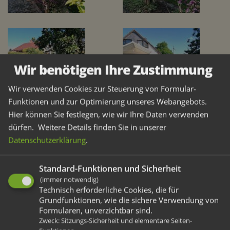
Wir benötigen Ihre Zustimmung
Wir verwenden Cookies zur Steuerung von Formular-
Funktionen und zur Optimierung unseres Webangebots.
Hier können Sie festlegen, wie wir Ihre Daten verwenden
Gestaltungstipp Rasen:
dürfen.
Weitere Details finden Sie in unserer
Datenschutzerklärung
.
Als große, zusammenhängende Fläche betont sein
Standard-Funktionen und Sicherheit
sattes Grün die Rabatten und wertet sie auf. Mit
(immer notwendig)
seiner feinen Textur – durch regelmäßigen Schnitt
Technisch erforderliche Cookies, die für
Grundfunktionen, wie die sichere Verwendung von
und gute Pflege (Wässern und Düngen)- erzeugt er
Formularen, unverzichtbar sind.
eine teppichartige Flächenwirkung. Das Auge findet
Zweck
:
Sitzungs-Sicherheit und elementare Seiten-
Halt und es kehrt eine „optische“ Ruhe ein.