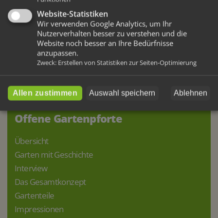
Glücksbringern, informieren Sie sich zu aktuellen
Website-Statistiken
Events und finden Sie hilfreiche Informationen.
Wir verwenden Google Analytics, um Ihr
Nutzerverhalten besser zu verstehen und die
Schauen Sie immer mal wieder vorbei – wir
Website noch besser an Ihre Bedürfnisse
freuen uns auf Sie!
anzupassen.
Zweck
:
Erstellen von Statistiken zur Seiten-Optimierung
Alle Beiträge (Blog)
Allen zustimmen
Auswahl speichern
Ablehnen
Offene Gartenpforte
Übersicht
Garten mit Geschichte
Interview
Das Gesamtkonzept
Gartenteile
Impressionen