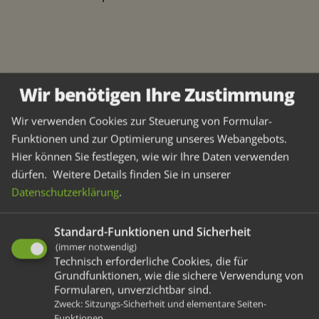
Wir benötigen Ihre Zustimmung
Weitere Artikel
Wir verwenden Cookies zur Steuerung von Formular-
Vorherige
Nächste
Funktionen und zur Optimierung unseres Webangebots.
Hier können Sie festlegen, wie wir Ihre Daten verwenden
dürfen.
Weitere Details finden Sie in unserer
Datenschutzerklärung
.
Standard-Funktionen und Sicherheit
Wesser Aktuell
(immer notwendig)
Technisch erforderliche Cookies, die für
Hier regt sich viel
Grundfunktionen, wie die sichere Verwendung von
Formularen, unverzichtbar sind.
Zweck
:
Sitzungs-Sicherheit und elementare Seiten-
Erfahren Sie Neuigkeiten von den Wesser-
Funktionen