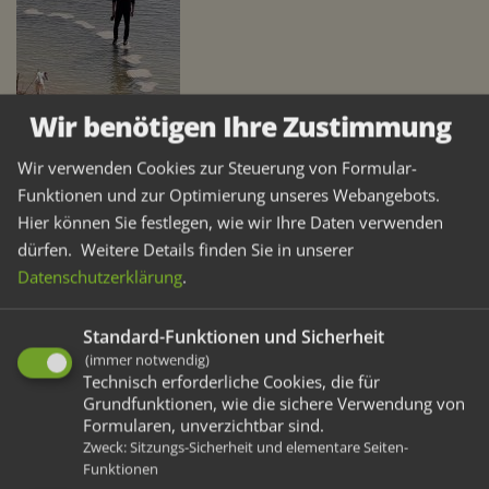
Wir benötigen Ihre Zustimmung
Nach 60 km kamen wir sehr zufrieden wieder zurück
Wir verwenden Cookies zur Steuerung von Formular-
und haben uns als krönenden Abschluß im
Funktionen und zur Optimierung unseres Webangebots.
Spargeldorf Walbeck den ersten Spargel der Saison
Hier können Sie festlegen, wie wir Ihre Daten verwenden
dürfen.
Weitere Details finden Sie in unserer
gegönnt. Ein Genuß!
Datenschutzerklärung
.
Standard-Funktionen und Sicherheit
(immer notwendig)
Technisch erforderliche Cookies, die für
Grundfunktionen, wie die sichere Verwendung von
Formularen, unverzichtbar sind.
Zweck
:
Sitzungs-Sicherheit und elementare Seiten-
Funktionen