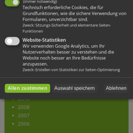
Neue Idee für den Vorgarten
(immer notwendig)
Technisch erforderliche Cookies, die für
Grundfunktionen, wie die sichere Verwendung von
Formularen, unverzichtbar sind.
Archive
Zweck
:
Sitzungs-Sicherheit und elementare Seiten-
Funktionen
Website-Statistiken
2019
Wir verwenden Google Analytics, um Ihr
2018
Nutzerverhalten besser zu verstehen und die
2017
Website noch besser an Ihre Bedürfnisse
anzupassen.
2016
Zweck
:
Erstellen von Statistiken zur Seiten-Optimierung
2015
2014
Allen zustimmen
Auswahl speichern
Ablehnen
2013
2010
2008
2007
2006