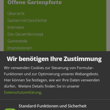
Offene Gartenpforte
Übersicht
Garten mit Geschichte
Interview
Das Gesamtkonzept
Gartenteile
Impressionen
Wir benötigen Ihre Zustimmung
Wir verwenden Cookies zur Steuerung von Formular-
Neueste Beiträge
Funktionen und zur Optimierung unseres Webangebots.
Hier können Sie festlegen, wie wir Ihre Daten verwenden
Ein Garten zum Wohlfühlen
dürfen.
Weitere Details finden Sie in unserer
Update – Stauden statt Rasen
Datenschutzerklärung
.
Vorgarten als Blickfang
Staudenpflanzung & Bewässerung
Standard-Funktionen und Sicherheit