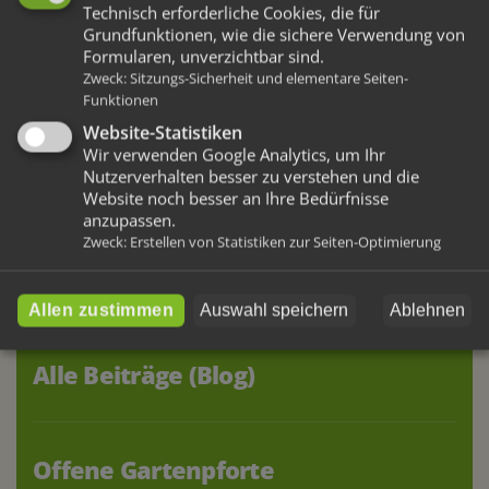
Technisch erforderliche Cookies, die für
Grundfunktionen, wie die sichere Verwendung von
Formularen, unverzichtbar sind.
Zweck
:
Sitzungs-Sicherheit und elementare Seiten-
Wesser Aktuell
Funktionen
Hier regt sich viel
Website-Statistiken
Wir verwenden Google Analytics, um Ihr
Nutzerverhalten besser zu verstehen und die
Erfahren Sie Neuigkeiten von den Wesser-
Website noch besser an Ihre Bedürfnisse
Glücksbringern, informieren Sie sich zu aktuellen
anzupassen.
Zweck
:
Erstellen von Statistiken zur Seiten-Optimierung
Events und finden Sie hilfreiche Informationen.
Schauen Sie immer mal wieder vorbei – wir
freuen uns auf Sie!
Allen zustimmen
Auswahl speichern
Ablehnen
Alle Beiträge (Blog)
Offene Gartenpforte