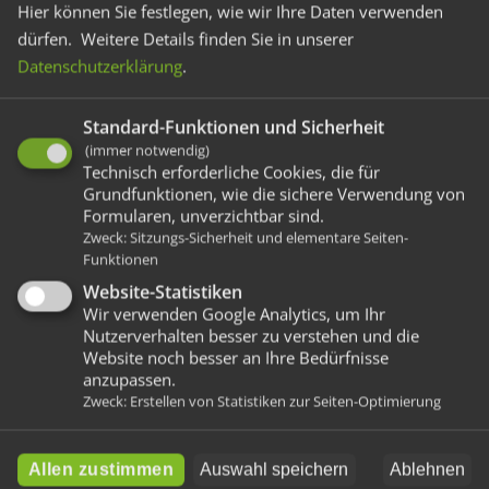
Hier können Sie festlegen, wie wir Ihre Daten verwenden
Erfahren Sie Neuigkeiten von den Wesser-
dürfen.
Weitere Details finden Sie in unserer
Glücksbringern, informieren Sie sich zu aktuellen
Datenschutzerklärung
.
Events und finden Sie hilfreiche Informationen.
Schauen Sie immer mal wieder vorbei – wir
Standard-Funktionen und Sicherheit
freuen uns auf Sie!
(immer notwendig)
Technisch erforderliche Cookies, die für
Grundfunktionen, wie die sichere Verwendung von
Alle Beiträge (Blog)
Formularen, unverzichtbar sind.
Zweck
:
Sitzungs-Sicherheit und elementare Seiten-
Funktionen
Website-Statistiken
Offene Gartenpforte
Wir verwenden Google Analytics, um Ihr
Nutzerverhalten besser zu verstehen und die
Übersicht
Website noch besser an Ihre Bedürfnisse
Garten mit Geschichte
anzupassen.
Zweck
:
Erstellen von Statistiken zur Seiten-Optimierung
Interview
Das Gesamtkonzept
Gartenteile
Allen zustimmen
Auswahl speichern
Ablehnen